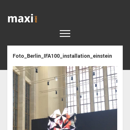
Katja
Maximini
open
menu
Foto_Berlin_IFA100_installation_einstein
< work
Berlin
Reisen
Kunst
open
Geschichte
dropdown
Geschichte der Stadt Berlin
Impressum
menu