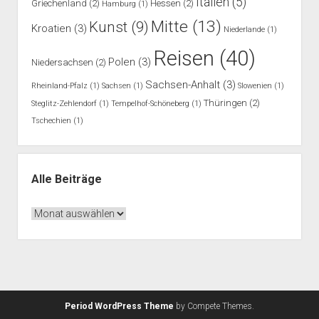
Italien
(5)
Griechenland
(2)
Hessen
(2)
Hamburg
(1)
Mitte
(13)
Kunst
(9)
Kroatien
(3)
Niederlande
(1)
Reisen
(40)
Polen
(3)
Niedersachsen
(2)
Sachsen-Anhalt
(3)
Rheinland-Pfalz
(1)
Sachsen
(1)
Slowenien
(1)
Thüringen
(2)
Steglitz-Zehlendorf
(1)
Tempelhof-Schöneberg
(1)
Tschechien
(1)
Alle Beiträge
Alle
Beiträge
Period WordPress Theme
by Compete Themes.