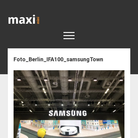
Katja
Maximini
open
menu
Foto_Berlin_IFA100_samsungTown
< work
Berlin
Reisen
Kunst
open
Geschichte
dropdown
Geschichte der Stadt Berlin
Impressum
menu