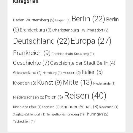
Kategorien
Berlin
(22)
Berlin
Baden-Württemberg
(2)
Belgien
(1)
(5)
Brandenburg
(3)
Charlottenburg - Wilmersdorf
(2)
Europa
(27)
Deutschland
(22)
Frankreich
(9)
Friedrichshain-Kreuzberg
(1)
Geschichte
(7)
Geschichte der Stadt Berlin
(4)
Italien
(5)
Griechenland
(2)
Hessen
(2)
Hamburg
(1)
Mitte
(13)
Kunst
(9)
Kroatien
(3)
Niederlande
(1)
Reisen
(40)
Polen
(3)
Niedersachsen
(2)
Sachsen-Anhalt
(3)
Rheinland-Pfalz
(1)
Sachsen
(1)
Slowenien
(1)
Thüringen
(2)
Steglitz-Zehlendorf
(1)
Tempelhof-Schöneberg
(1)
Tschechien
(1)