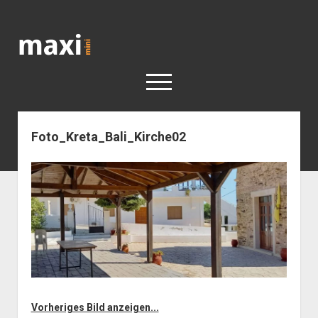
Katja
Maximini
open
menu
Foto_Kreta_Bali_Kirche02
< work
Berlin
Reisen
Kunst
open
Geschichte
dropdown
Geschichte der Stadt Berlin
Impressum
menu
Vorheriges Bild anzeigen...