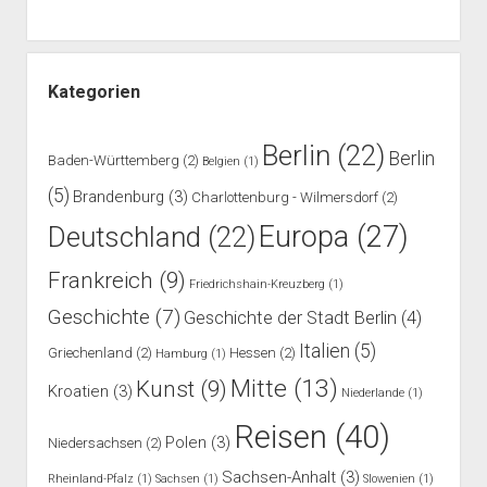
Kategorien
Berlin
(22)
Berlin
Baden-Württemberg
(2)
Belgien
(1)
(5)
Brandenburg
(3)
Charlottenburg - Wilmersdorf
(2)
Europa
(27)
Deutschland
(22)
Frankreich
(9)
Friedrichshain-Kreuzberg
(1)
Geschichte
(7)
Geschichte der Stadt Berlin
(4)
Italien
(5)
Griechenland
(2)
Hessen
(2)
Hamburg
(1)
Mitte
(13)
Kunst
(9)
Kroatien
(3)
Niederlande
(1)
Reisen
(40)
Polen
(3)
Niedersachsen
(2)
Sachsen-Anhalt
(3)
Rheinland-Pfalz
(1)
Sachsen
(1)
Slowenien
(1)