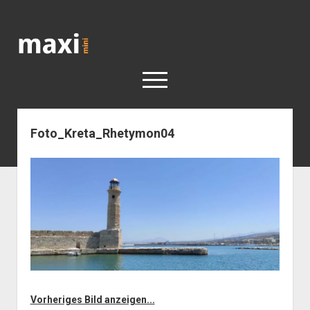
Katja
Maximini
open
menu
Foto_Kreta_Rhetymon04
< work
Berlin
Reisen
Kunst
open
Geschichte
dropdown
Geschichte der Stadt Berlin
Impressum
menu
Vorheriges Bild anzeigen...