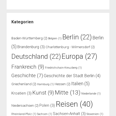
Kategorien
Berlin
(22)
Berlin
Baden-Württemberg
(2)
Belgien
(1)
(5)
Brandenburg
(3)
Charlottenburg - Wilmersdorf
(2)
Europa
(27)
Deutschland
(22)
Frankreich
(9)
Friedrichshain-Kreuzberg
(1)
Geschichte
(7)
Geschichte der Stadt Berlin
(4)
Italien
(5)
Griechenland
(2)
Hessen
(2)
Hamburg
(1)
Mitte
(13)
Kunst
(9)
Kroatien
(3)
Niederlande
(1)
Reisen
(40)
Polen
(3)
Niedersachsen
(2)
Sachsen-Anhalt
(3)
Rheinland-Pfalz
(1)
Sachsen
(1)
Slowenien
(1)