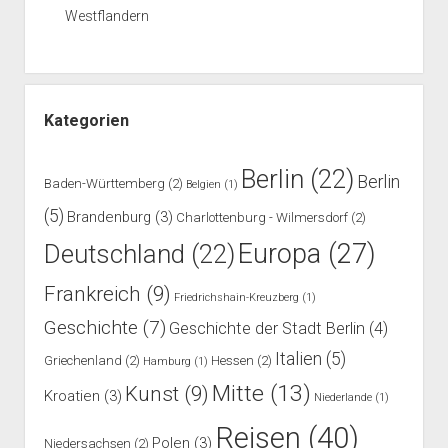
Westflandern
Kategorien
Berlin
(22)
Berlin
Baden-Württemberg
(2)
Belgien
(1)
(5)
Brandenburg
(3)
Charlottenburg - Wilmersdorf
(2)
Europa
(27)
Deutschland
(22)
Frankreich
(9)
Friedrichshain-Kreuzberg
(1)
Geschichte
(7)
Geschichte der Stadt Berlin
(4)
Italien
(5)
Griechenland
(2)
Hessen
(2)
Hamburg
(1)
Mitte
(13)
Kunst
(9)
Kroatien
(3)
Niederlande
(1)
Reisen
(40)
Polen
(3)
Niedersachsen
(2)