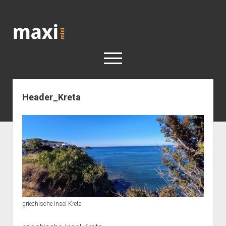
Katja
Maximini
open
menu
Header_Kreta
< work
Berlin
Reisen
Kunst
open
Geschichte
dropdown
Geschichte der Stadt Berlin
Impressum
menu
griechische Insel Kreta