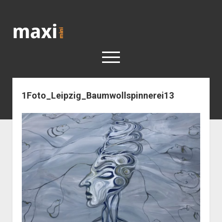
Katja
Maximini
open
menu
1Foto_Leipzig_Baumwollspinnerei13
< work
Berlin
Reisen
Kunst
open
Geschichte
dropdown
Geschichte der Stadt Berlin
Impressum
menu