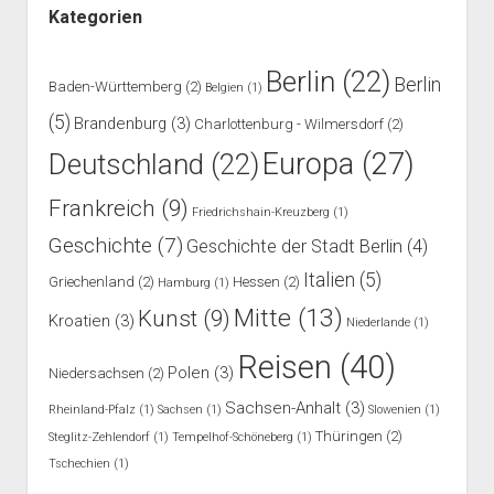
Kategorien
Berlin
(22)
Berlin
Baden-Württemberg
(2)
Belgien
(1)
(5)
Brandenburg
(3)
Charlottenburg - Wilmersdorf
(2)
Europa
(27)
Deutschland
(22)
Frankreich
(9)
Friedrichshain-Kreuzberg
(1)
Geschichte
(7)
Geschichte der Stadt Berlin
(4)
Italien
(5)
Griechenland
(2)
Hessen
(2)
Hamburg
(1)
Mitte
(13)
Kunst
(9)
Kroatien
(3)
Niederlande
(1)
Reisen
(40)
Polen
(3)
Niedersachsen
(2)
Sachsen-Anhalt
(3)
Rheinland-Pfalz
(1)
Sachsen
(1)
Slowenien
(1)
Thüringen
(2)
Steglitz-Zehlendorf
(1)
Tempelhof-Schöneberg
(1)
Tschechien
(1)