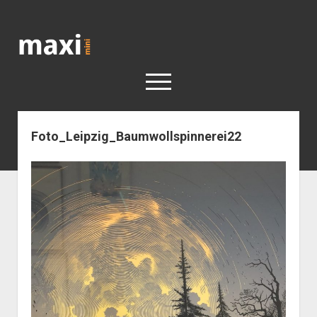
Katja
Maximini
open
menu
Foto_Leipzig_Baumwollspinnerei22
< work
Berlin
Reisen
Kunst
open
Geschichte
dropdown
Geschichte der Stadt Berlin
Impressum
menu