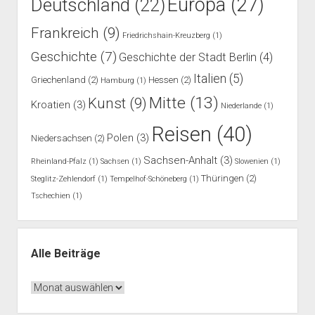
Europa
(27)
Deutschland
(22)
Frankreich
(9)
Friedrichshain-Kreuzberg
(1)
Geschichte
(7)
Geschichte der Stadt Berlin
(4)
Italien
(5)
Griechenland
(2)
Hessen
(2)
Hamburg
(1)
Mitte
(13)
Kunst
(9)
Kroatien
(3)
Niederlande
(1)
Reisen
(40)
Polen
(3)
Niedersachsen
(2)
Sachsen-Anhalt
(3)
Rheinland-Pfalz
(1)
Sachsen
(1)
Slowenien
(1)
Thüringen
(2)
Steglitz-Zehlendorf
(1)
Tempelhof-Schöneberg
(1)
Tschechien
(1)
Alle Beiträge
Alle
Beiträge