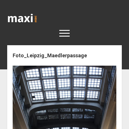
Katja
Maximini
open
menu
Foto_Leipzig_Maedlerpassage
< work
Berlin
Reisen
Kunst
open
Geschichte
dropdown
Geschichte der Stadt Berlin
Impressum
menu