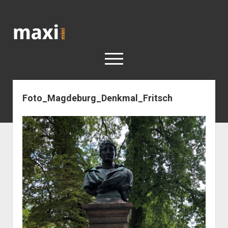
Katja
Maximini
open
menu
Foto_Magdeburg_Denkmal_Fritsch
< work
Berlin
Reisen
Kunst
open
Geschichte
dropdown
Geschichte der Stadt Berlin
Impressum
menu