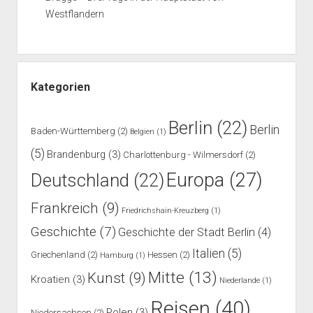
Westflandern
Kategorien
Berlin
(22)
Berlin
Baden-Württemberg
(2)
Belgien
(1)
(5)
Brandenburg
(3)
Charlottenburg - Wilmersdorf
(2)
Europa
(27)
Deutschland
(22)
Frankreich
(9)
Friedrichshain-Kreuzberg
(1)
Geschichte
(7)
Geschichte der Stadt Berlin
(4)
Italien
(5)
Griechenland
(2)
Hessen
(2)
Hamburg
(1)
Mitte
(13)
Kunst
(9)
Kroatien
(3)
Niederlande
(1)
Reisen
(40)
Polen
(3)
Niedersachsen
(2)