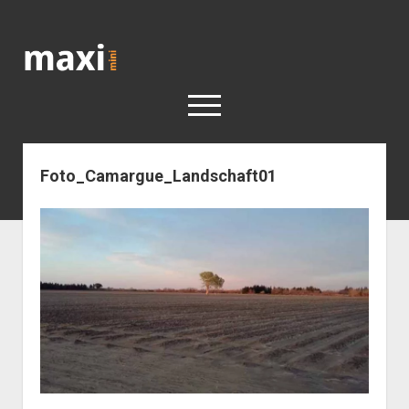
Katja
Maximini
open
menu
Foto_Camargue_Landschaft01
< work
Berlin
Reisen
Kunst
open
Geschichte
dropdown
Geschichte der Stadt Berlin
Impressum
menu