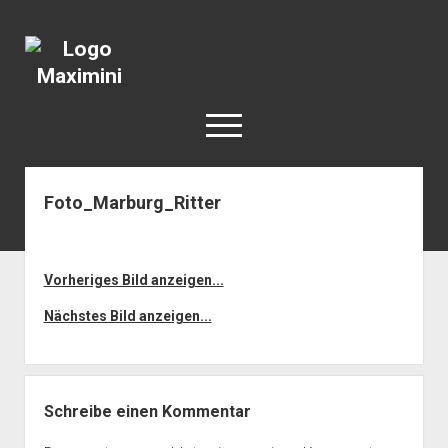
Katja
Maximini
open
menu
Foto_Marburg_Ritter
< work
Berlin
Reisen
Vorheriges Bild anzeigen...
Kunst
Nächstes Bild anzeigen...
open
Geschichte
dropdown
Geschichte der Stadt Berlin
Impressum
menu
Schreibe einen Kommentar