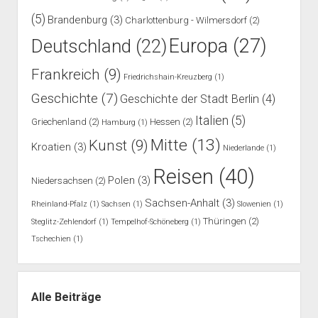
(5)
Brandenburg
(3)
Charlottenburg - Wilmersdorf
(2)
Europa
(27)
Deutschland
(22)
Frankreich
(9)
Friedrichshain-Kreuzberg
(1)
Geschichte
(7)
Geschichte der Stadt Berlin
(4)
Italien
(5)
Griechenland
(2)
Hessen
(2)
Hamburg
(1)
Mitte
(13)
Kunst
(9)
Kroatien
(3)
Niederlande
(1)
Reisen
(40)
Polen
(3)
Niedersachsen
(2)
Sachsen-Anhalt
(3)
Rheinland-Pfalz
(1)
Sachsen
(1)
Slowenien
(1)
Thüringen
(2)
Steglitz-Zehlendorf
(1)
Tempelhof-Schöneberg
(1)
Tschechien
(1)
Alle Beiträge