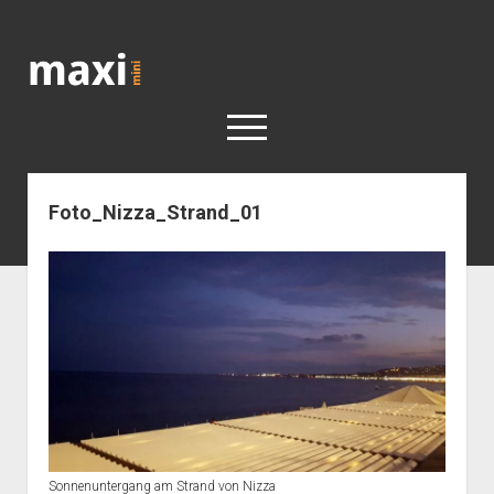
Katja
Maximini
open
menu
Foto_Nizza_Strand_01
< work
Berlin
Reisen
Kunst
open
Geschichte
dropdown
Geschichte der Stadt Berlin
Impressum
menu
Sonnenuntergang am Strand von Nizza