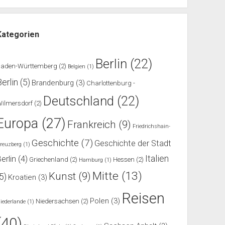
Kategorien
Berlin
(22)
Baden-Württemberg
(2)
Belgien
(1)
Berlin
(5)
Brandenburg
(3)
Charlottenburg -
Deutschland
(22)
ilmersdorf
(2)
Europa
(27)
Frankreich
(9)
Friedrichshain-
Geschichte
(7)
Geschichte der Stadt
reuzberg
(1)
Italien
erlin
(4)
Griechenland
(2)
Hessen
(2)
Hamburg
(1)
Mitte
(13)
Kunst
(9)
(5)
Kroatien
(3)
Reisen
Polen
(3)
Niedersachsen
(2)
iederlande
(1)
(40)