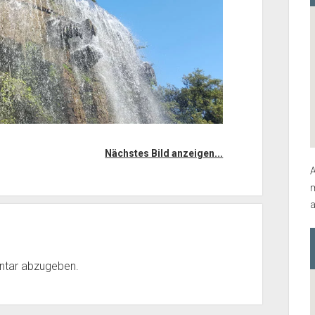
Nächstes Bild anzeigen...
A
m
a
ntar abzugeben.