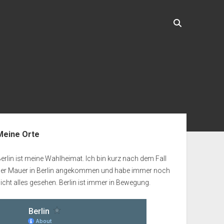
enleiste
Meine Orte
erlin ist meine Wahlheimat. Ich bin kurz nach dem Fall
der Mauer in Berlin angekommen und habe immer noch
icht alles gesehen. Berlin ist immer in Bewegung.