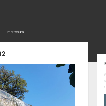
Impressum
02
Seit
B
n