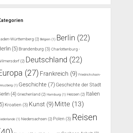
Kategorien
Berlin
(22)
Baden-Württemberg
(2)
Belgien
(1)
Berlin
(5)
Brandenburg
(3)
Charlottenburg -
Deutschland
(22)
ilmersdorf
(2)
Europa
(27)
Frankreich
(9)
Friedrichshain-
Geschichte
(7)
Geschichte der Stadt
reuzberg
(1)
Italien
erlin
(4)
Griechenland
(2)
Hessen
(2)
Hamburg
(1)
Mitte
(13)
Kunst
(9)
(5)
Kroatien
(3)
Reisen
Polen
(3)
Niedersachsen
(2)
iederlande
(1)
(40)