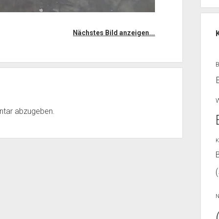
Nächstes Bild anzeigen...
W
ntar abzugeben.
K
B
N