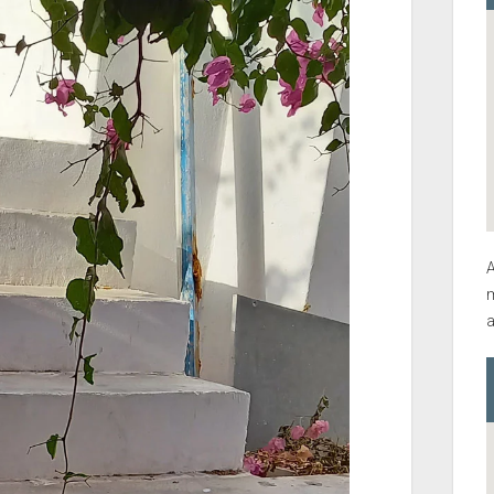
A
m
a