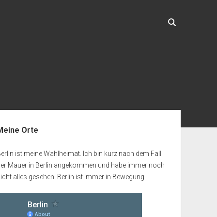
enleiste
Meine Orte
erlin ist meine Wahlheimat. Ich bin kurz nach dem Fall
der Mauer in Berlin angekommen und habe immer noch
icht alles gesehen. Berlin ist immer in Bewegung.