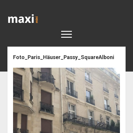
Katja
Maximini
open
menu
Foto_Paris_Häuser_Passy_SquareAlboni
< work
Berlin
Reisen
Kunst
open
Geschichte
dropdown
Geschichte der Stadt Berlin
Impressum
menu