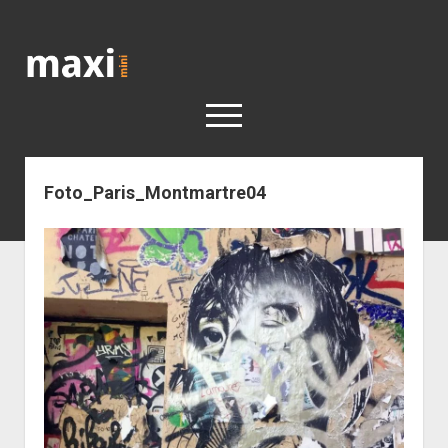
Katja
Maximini
open
menu
Foto_Paris_Montmartre04
< work
Berlin
Reisen
Kunst
open
Geschichte
dropdown
Geschichte der Stadt Berlin
Impressum
menu