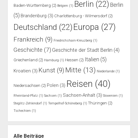
Berlin
(22)
Berlin
Baden-Württemberg
(2)
Belgien
(1)
(5)
Brandenburg
(3)
Charlottenburg - Wilmersdorf
(2)
Europa
(27)
Deutschland
(22)
Frankreich
(9)
Friedrichshain-Kreuzberg
(1)
Geschichte
(7)
Geschichte der Stadt Berlin
(4)
Italien
(5)
Griechenland
(2)
Hessen
(2)
Hamburg
(1)
Mitte
(13)
Kunst
(9)
Kroatien
(3)
Niederlande
(1)
Reisen
(40)
Polen
(3)
Niedersachsen
(2)
Sachsen-Anhalt
(3)
Rheinland-Pfalz
(1)
Sachsen
(1)
Slowenien
(1)
Thüringen
(2)
Steglitz-Zehlendorf
(1)
Tempelhof-Schöneberg
(1)
Tschechien
(1)
Alle Beiträge