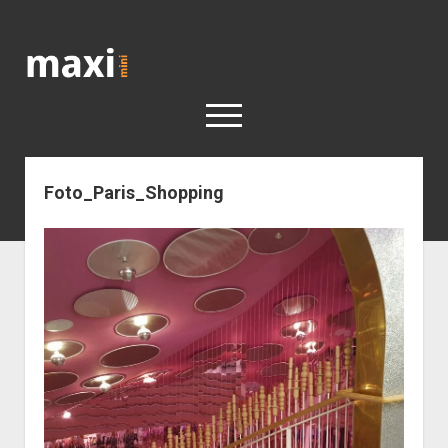
Katja
Maximini
open
menu
Foto_Paris_Shopping
< work
Berlin
Reisen
Kunst
open
Geschichte
dropdown
Geschichte der Stadt Berlin
Impressum
menu