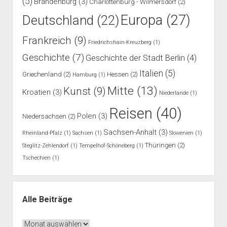
(5)
Brandenburg
(3)
Charlottenburg - Wilmersdorf
(2)
Europa
(27)
Deutschland
(22)
Frankreich
(9)
Friedrichshain-Kreuzberg
(1)
Geschichte
(7)
Geschichte der Stadt Berlin
(4)
Italien
(5)
Griechenland
(2)
Hessen
(2)
Hamburg
(1)
Mitte
(13)
Kunst
(9)
Kroatien
(3)
Niederlande
(1)
Reisen
(40)
Polen
(3)
Niedersachsen
(2)
Sachsen-Anhalt
(3)
Rheinland-Pfalz
(1)
Sachsen
(1)
Slowenien
(1)
Thüringen
(2)
Steglitz-Zehlendorf
(1)
Tempelhof-Schöneberg
(1)
Tschechien
(1)
Alle Beiträge
Alle