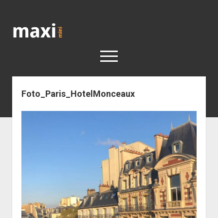
Katja
Maximini
open
menu
Foto_Paris_HotelMonceaux
< work
Berlin
Reisen
Kunst
open
Geschichte
dropdown
Geschichte der Stadt Berlin
Impressum
menu