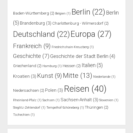
Berlin
(22)
Berlin
Baden-Württemberg
(2)
Belgien
(1)
(5)
Brandenburg
(3)
Charlottenburg - Wilmersdorf
(2)
Europa
(27)
Deutschland
(22)
Frankreich
(9)
Friedrichshain-Kreuzberg
(1)
Geschichte
(7)
Geschichte der Stadt Berlin
(4)
Italien
(5)
Griechenland
(2)
Hessen
(2)
Hamburg
(1)
Mitte
(13)
Kunst
(9)
Kroatien
(3)
Niederlande
(1)
Reisen
(40)
Polen
(3)
Niedersachsen
(2)
Sachsen-Anhalt
(3)
Rheinland-Pfalz
(1)
Sachsen
(1)
Slowenien
(1)
Thüringen
(2)
Steglitz-Zehlendorf
(1)
Tempelhof-Schöneberg
(1)
Tschechien
(1)