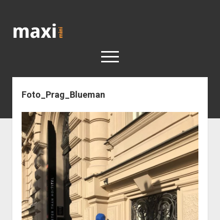
Katja
Maximini
open
menu
Foto_Prag_Blueman
< work
Berlin
Reisen
Kunst
open
Geschichte
dropdown
Geschichte der Stadt Berlin
Impressum
menu