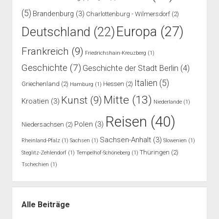
(5)
Brandenburg
(3)
Charlottenburg - Wilmersdorf
(2)
Europa
(27)
Deutschland
(22)
Frankreich
(9)
Friedrichshain-Kreuzberg
(1)
Geschichte
(7)
Geschichte der Stadt Berlin
(4)
Italien
(5)
Griechenland
(2)
Hessen
(2)
Hamburg
(1)
Mitte
(13)
Kunst
(9)
Kroatien
(3)
Niederlande
(1)
Reisen
(40)
Polen
(3)
Niedersachsen
(2)
Sachsen-Anhalt
(3)
Rheinland-Pfalz
(1)
Sachsen
(1)
Slowenien
(1)
Thüringen
(2)
Steglitz-Zehlendorf
(1)
Tempelhof-Schöneberg
(1)
Tschechien
(1)
Alle Beiträge