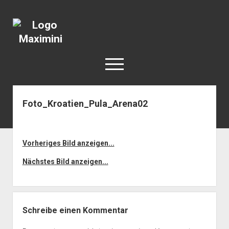
Katja
Maximini
open
menu
Foto_Kroatien_Pula_Arena02
< work
Berlin
Reisen
Vorheriges Bild anzeigen...
Kunst
Nächstes Bild anzeigen...
open
Geschichte
dropdown
Geschichte der Stadt Berlin
Impressum
menu
Schreibe einen Kommentar