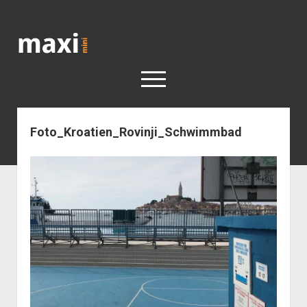
Katja
Maximini
open
menu
Foto_Kroatien_Rovinji_Schwimmbad
< work
Berlin
Reisen
Kunst
open
Geschichte
dropdown
Geschichte der Stadt Berlin
Impressum
menu