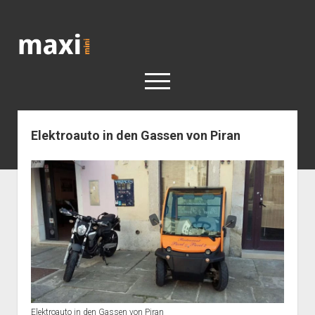
Katja
Maximini
open
menu
Elektroauto in den Gassen von Piran
< work
Berlin
Reisen
Kunst
open
Geschichte
dropdown
Geschichte der Stadt Berlin
Impressum
menu
Elektroauto in den Gassen von Piran