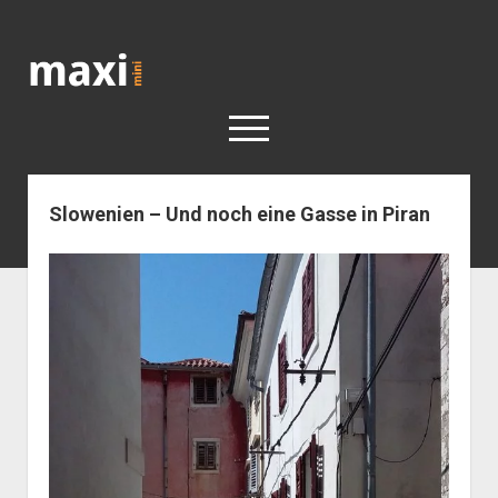
Katja
Maximini
open
menu
Slowenien – Und noch eine Gasse in Piran
< work
Berlin
Reisen
Kunst
open
Geschichte
dropdown
Geschichte der Stadt Berlin
Impressum
menu