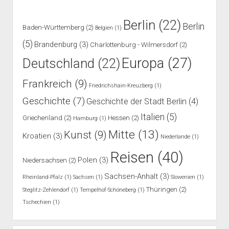
Berlin
(22)
Berlin
Baden-Württemberg
(2)
Belgien
(1)
(5)
Brandenburg
(3)
Charlottenburg - Wilmersdorf
(2)
Europa
(27)
Deutschland
(22)
Frankreich
(9)
Friedrichshain-Kreuzberg
(1)
Geschichte
(7)
Geschichte der Stadt Berlin
(4)
Italien
(5)
Griechenland
(2)
Hessen
(2)
Hamburg
(1)
Mitte
(13)
Kunst
(9)
Kroatien
(3)
Niederlande
(1)
Reisen
(40)
Polen
(3)
Niedersachsen
(2)
Sachsen-Anhalt
(3)
Rheinland-Pfalz
(1)
Sachsen
(1)
Slowenien
(1)
Thüringen
(2)
Steglitz-Zehlendorf
(1)
Tempelhof-Schöneberg
(1)
Tschechien
(1)