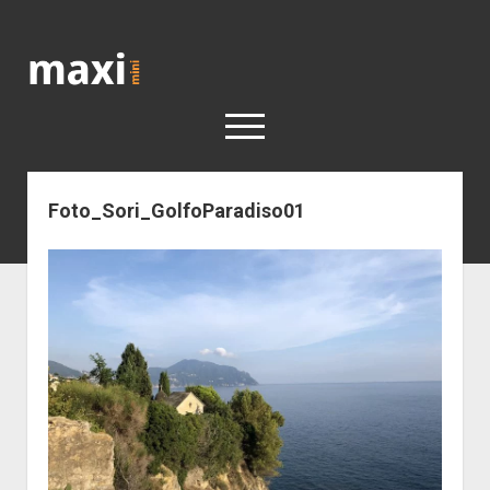
Katja
Maximini
open
menu
Foto_Sori_GolfoParadiso01
< work
Berlin
Reisen
Kunst
open
Geschichte
dropdown
Geschichte der Stadt Berlin
Impressum
menu