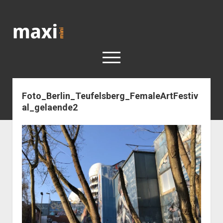
Katja
Maximini
open
menu
Foto_Berlin_Teufelsberg_FemaleArtFestiv
< work
al_gelaende2
Berlin
Reisen
Kunst
open
Geschichte
dropdown
Geschichte der Stadt Berlin
Impressum
menu