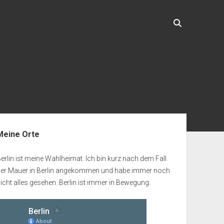
enleiste
Meine Orte
erlin ist meine Wahlheimat. Ich bin kurz nach dem Fall
der Mauer in Berlin angekommen und habe immer noch
icht alles gesehen. Berlin ist immer in Bewegung.