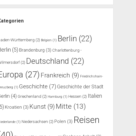
Kategorien
Berlin
(22)
Baden-Württemberg
(2)
Belgien
(1)
Berlin
(5)
Brandenburg
(3)
Charlottenburg -
Deutschland
(22)
ilmersdorf
(2)
Europa
(27)
Frankreich
(9)
Friedrichshain-
Geschichte
(7)
Geschichte der Stadt
reuzberg
(1)
Italien
erlin
(4)
Griechenland
(2)
Hessen
(2)
Hamburg
(1)
Mitte
(13)
Kunst
(9)
(5)
Kroatien
(3)
Reisen
Polen
(3)
Niedersachsen
(2)
iederlande
(1)
(40)