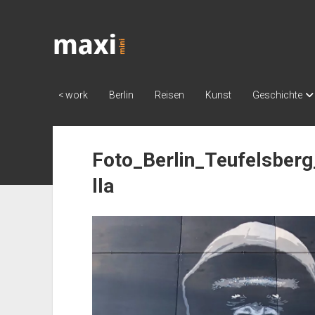
Katja
Maximini
< work
Berlin
Reisen
Kunst
Geschichte
Foto_Berlin_Teufelsberg
lla