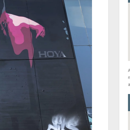
A
m
a