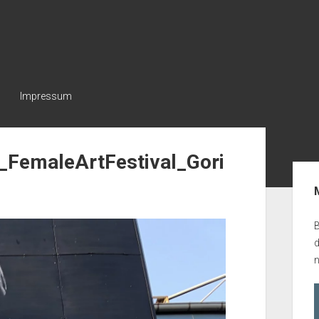
Impressum
_FemaleArtFestival_Gori
Seit
B
n