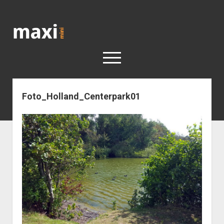
Katja
Maximini
open
menu
Foto_Holland_Centerpark01
< work
Berlin
Reisen
Kunst
open
Geschichte
dropdown
Geschichte der Stadt Berlin
Impressum
menu