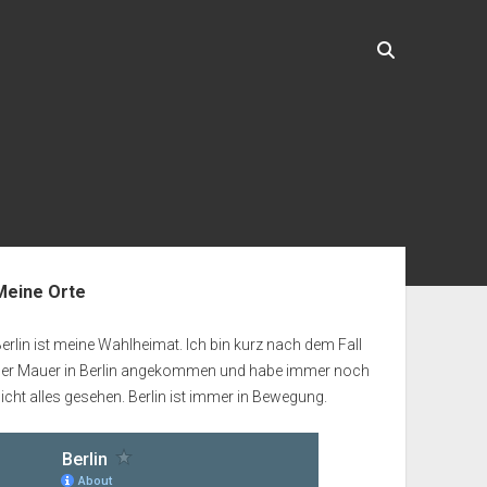
enleiste
Meine Orte
erlin ist meine Wahlheimat. Ich bin kurz nach dem Fall
der Mauer in Berlin angekommen und habe immer noch
icht alles gesehen. Berlin ist immer in Bewegung.