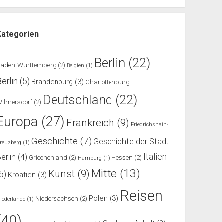
Kategorien
Berlin
(22)
Baden-Württemberg
(2)
Belgien
(1)
Berlin
(5)
Brandenburg
(3)
Charlottenburg -
Deutschland
(22)
ilmersdorf
(2)
Europa
(27)
Frankreich
(9)
Friedrichshain-
Geschichte
(7)
Geschichte der Stadt
reuzberg
(1)
Italien
erlin
(4)
Griechenland
(2)
Hessen
(2)
Hamburg
(1)
Mitte
(13)
Kunst
(9)
(5)
Kroatien
(3)
Reisen
Polen
(3)
Niedersachsen
(2)
iederlande
(1)
(40)