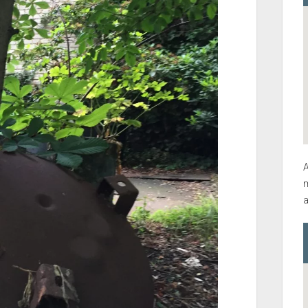
A
m
a