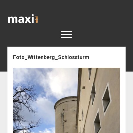
Katja
Maximini
open
menu
Foto_Wittenberg_Schlossturm
< work
Berlin
Reisen
Kunst
open
Geschichte
dropdown
Geschichte der Stadt Berlin
Impressum
menu