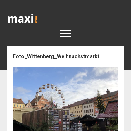
Katja
Maximini
open
menu
Foto_Wittenberg_Weihnachstmarkt
< work
Berlin
Reisen
Kunst
open
Geschichte
dropdown
Geschichte der Stadt Berlin
Impressum
menu