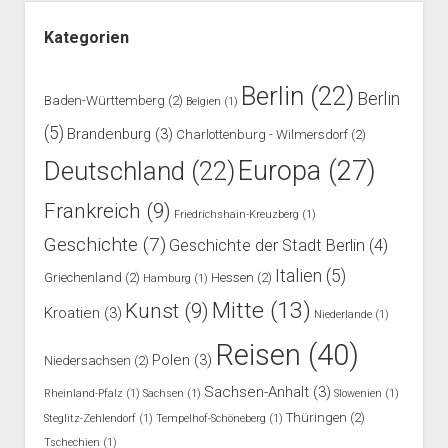
Kategorien
Berlin
(22)
Berlin
Baden-Württemberg
(2)
Belgien
(1)
(5)
Brandenburg
(3)
Charlottenburg - Wilmersdorf
(2)
Europa
(27)
Deutschland
(22)
Frankreich
(9)
Friedrichshain-Kreuzberg
(1)
Geschichte
(7)
Geschichte der Stadt Berlin
(4)
Italien
(5)
Griechenland
(2)
Hessen
(2)
Hamburg
(1)
Mitte
(13)
Kunst
(9)
Kroatien
(3)
Niederlande
(1)
Reisen
(40)
Polen
(3)
Niedersachsen
(2)
Sachsen-Anhalt
(3)
Rheinland-Pfalz
(1)
Sachsen
(1)
Slowenien
(1)
Thüringen
(2)
Steglitz-Zehlendorf
(1)
Tempelhof-Schöneberg
(1)
Tschechien
(1)