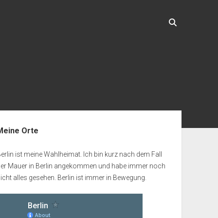
enleiste
Meine Orte
erlin ist meine Wahlheimat. Ich bin kurz nach dem Fall
der Mauer in Berlin angekommen und habe immer noch
icht alles gesehen. Berlin ist immer in Bewegung.