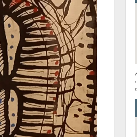
A
m
a