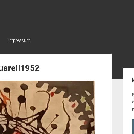
Impressum
uarell1952
Seit
B
n