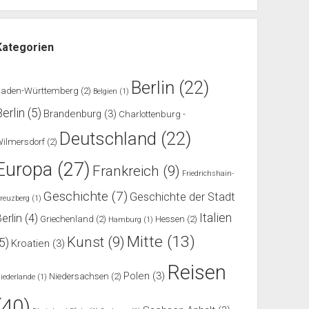
Kategorien
Berlin
(22)
Baden-Württemberg
(2)
Belgien
(1)
Berlin
(5)
Brandenburg
(3)
Charlottenburg -
Deutschland
(22)
ilmersdorf
(2)
Europa
(27)
Frankreich
(9)
Friedrichshain-
Geschichte
(7)
Geschichte der Stadt
reuzberg
(1)
Italien
erlin
(4)
Griechenland
(2)
Hessen
(2)
Hamburg
(1)
Mitte
(13)
Kunst
(9)
(5)
Kroatien
(3)
Reisen
Polen
(3)
Niedersachsen
(2)
iederlande
(1)
(40)