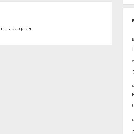
ntar abzugeben.
W
K
B
N