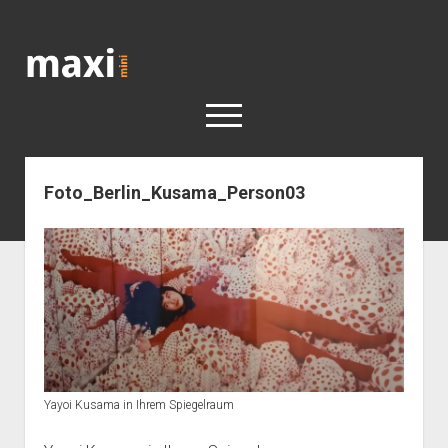
Katja
Maximini
open
menu
Foto_Berlin_Kusama_Person03
< work
Berlin
Reisen
Kunst
open
Geschichte
dropdown
Geschichte der Stadt Berlin
Impressum
menu
Yayoi Kusama in Ihrem Spiegelraum