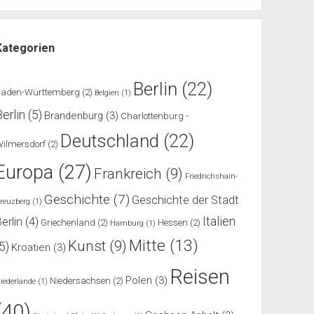
Kategorien
Berlin
(22)
Baden-Württemberg
(2)
Belgien
(1)
Berlin
(5)
Brandenburg
(3)
Charlottenburg -
Deutschland
(22)
ilmersdorf
(2)
Europa
(27)
Frankreich
(9)
Friedrichshain-
Geschichte
(7)
Geschichte der Stadt
reuzberg
(1)
Italien
erlin
(4)
Griechenland
(2)
Hessen
(2)
Hamburg
(1)
Mitte
(13)
Kunst
(9)
(5)
Kroatien
(3)
Reisen
Polen
(3)
Niedersachsen
(2)
iederlande
(1)
(40)