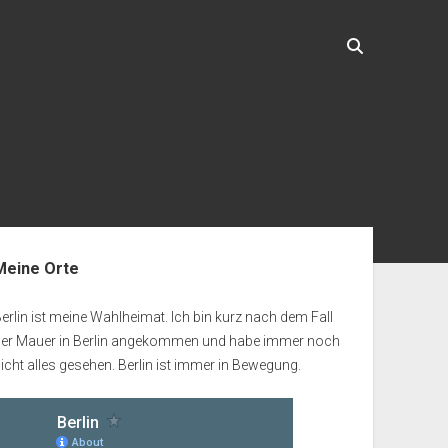
enleiste
Meine Orte
erlin ist meine Wahlheimat. Ich bin kurz nach dem Fall
der Mauer in Berlin angekommen und habe immer noch
icht alles gesehen. Berlin ist immer in Bewegung.