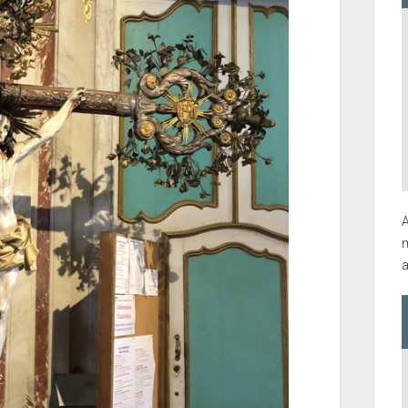
A
m
a