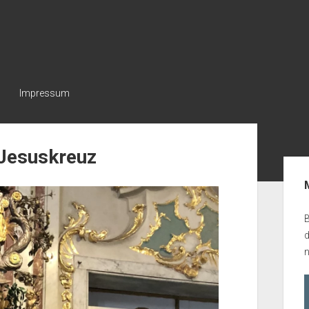
Impressum
_Jesuskreuz
Seit
B
n