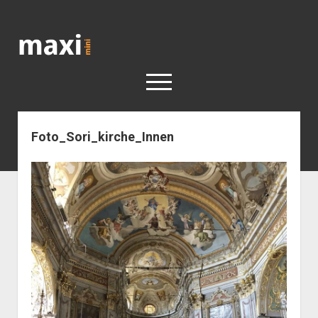
Katja
Maximini
open
menu
Foto_Sori_kirche_Innen
< work
Berlin
Reisen
Kunst
open
Geschichte
dropdown
Geschichte der Stadt Berlin
Impressum
menu