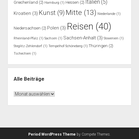
Italien
(5)
Griechenland
(2)
Hessen
(2)
Hamburg
(1)
Mitte
(13)
Kunst
(9)
Kroatien
(3)
Niederlande
(1)
Reisen
(40)
Polen
(3)
Niedersachsen
(2)
Sachsen-Anhalt
(3)
Rheinland-Pfalz
(1)
Sachsen
(1)
Slowenien
(1)
Thüringen
(2)
Steglitz-Zehlendorf
(1)
Tempelhof-Schöneberg
(1)
Tschechien
(1)
Alle Beiträge
Alle
Beiträge
Period WordPress Theme
by Compete Themes.