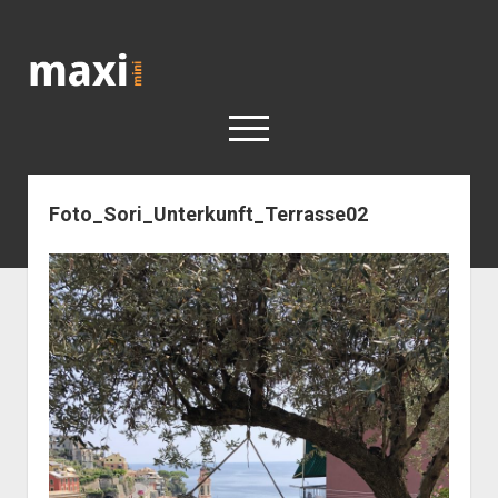
Katja
Maximini
open
menu
Foto_Sori_Unterkunft_Terrasse02
< work
Berlin
Reisen
Kunst
open
Geschichte
dropdown
Geschichte der Stadt Berlin
Impressum
menu