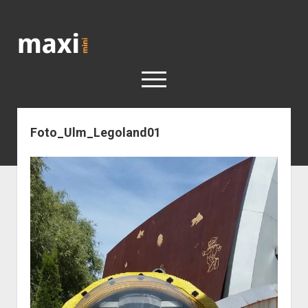
Katja
Maximini
open
menu
Foto_Ulm_Legoland01
< work
Berlin
Reisen
Kunst
open
Geschichte
dropdown
Geschichte der Stadt Berlin
Impressum
menu