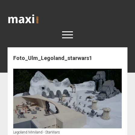
Katja
Maximini
open
menu
Foto_Ulm_Legoland_starwars1
< work
Berlin
Reisen
Kunst
open
Geschichte
dropdown
Geschichte der Stadt Berlin
Impressum
menu
Legoland Miniland - StarWars