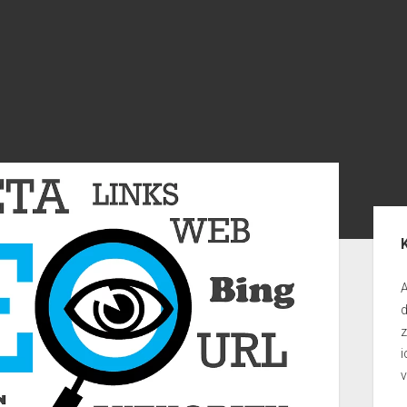
Seit
A
d
i
v