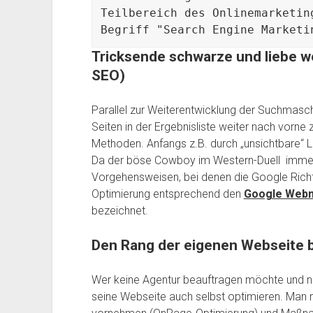
Teilbereich des Onlinemarketin
Begriff "
S
earch 
E
ngine 
M
arketi
Tricksende schwarze und liebe w
SEO)
Parallel zur Weiterentwicklung der Suchmasc
Seiten in der Ergebnisliste weiter nach vorne 
Methoden. Anfangs z.B. durch „unsichtbare“ L
Da
der böse Cowboy im Western-Duell
immer
Vorgehensweisen, bei denen die Google Richtl
Optimierung entsprechend den
Google Webm
bezeichnet.
Den Rang der eigenen Webseite 
Wer keine Agentur beauftragen möchte und nic
seine Webseite auch selbst optimieren. Man m