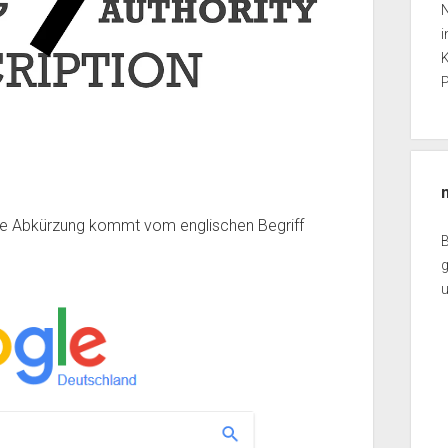
N
i
K
P
e Abkürzung kommt vom englischen Begriff
g