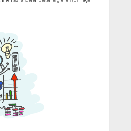
men auf anderen Seiten ergreifen (OffPage-