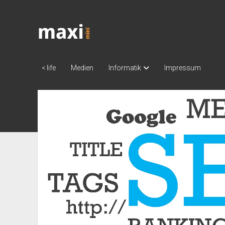
Katja
Maximini
|
work
< life
Medien
Informatik
Impressum