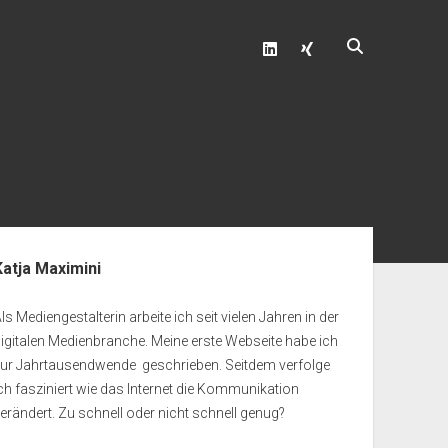
linkedin
xing
enleiste
Katja Maximini
ls Mediengestalterin arbeite ich seit vielen Jahren in der
igitalen Medienbranche. Meine erste Webseite habe ich
zur Jahrtausendwende geschrieben. Seitdem verfolge
ch fasziniert wie das Internet die Kommunikation
erändert. Zu schnell oder nicht schnell genug?