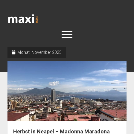
Katja
Maximini
open
menu
Monat:
November 2025
< work
Berlin
Reisen
Kunst
open
Geschichte
dropdown
Geschichte der Stadt Berlin
Impressum
menu
Herbst in Neapel – Madonna Maradona