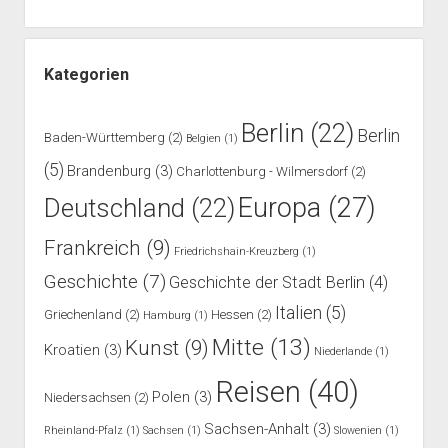
Kategorien
Berlin
(22)
Berlin
Baden-Württemberg
(2)
Belgien
(1)
(5)
Brandenburg
(3)
Charlottenburg - Wilmersdorf
(2)
Europa
(27)
Deutschland
(22)
Frankreich
(9)
Friedrichshain-Kreuzberg
(1)
Geschichte
(7)
Geschichte der Stadt Berlin
(4)
Italien
(5)
Griechenland
(2)
Hessen
(2)
Hamburg
(1)
Mitte
(13)
Kunst
(9)
Kroatien
(3)
Niederlande
(1)
Reisen
(40)
Polen
(3)
Niedersachsen
(2)
Sachsen-Anhalt
(3)
Rheinland-Pfalz
(1)
Sachsen
(1)
Slowenien
(1)