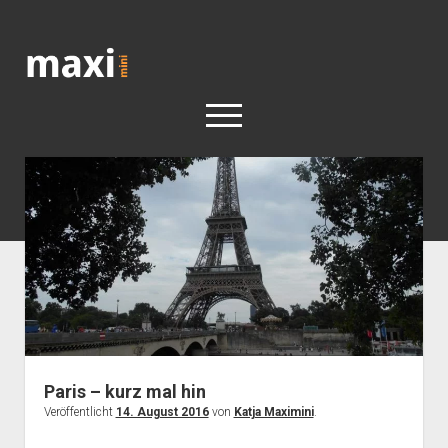
Katja
Maximini
open
menu
< work
Berlin
Reisen
Kunst
open
Geschichte
dropdown
Geschichte der Stadt Berlin
Impressum
menu
Paris – kurz mal hin
Veröffentlicht
14. August 2016
von
Katja Maximini
.