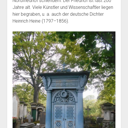
Nordfriedhof
schlendern. Der Friedhof ist fast 200
Jahre alt. Viele Künstler und Wissenschaftler liegen
hier begraben, u. a. auch der deutsche Dichter
Heinrich Heine (1797–1856).