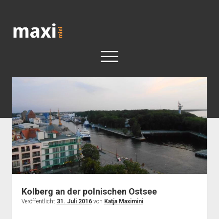
Katja
Maximini
open
menu
< work
Berlin
Reisen
Kunst
open
Geschichte
dropdown
Geschichte der Stadt Berlin
Impressum
menu
Kolberg an der polnischen Ostsee
Veröffentlicht
31. Juli 2016
von
Katja Maximini
.