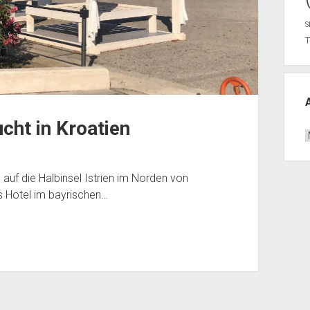
S
cht in Kroatien
A
B
auf die Halbinsel Istrien im Norden von
s Hotel im bayrischen…