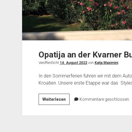
Opatija an der Kvarner Bu
Veröffentlicht
14. August 2022
von
Katja Maximini
.
In den Sommerferien fuhren wir mit dem Auto 
Kroatien. Unsere erste Etappe war das Style
Opatija
Weiterlesen
Kommentare geschlossen.
an
der
Kvarner
Bucht