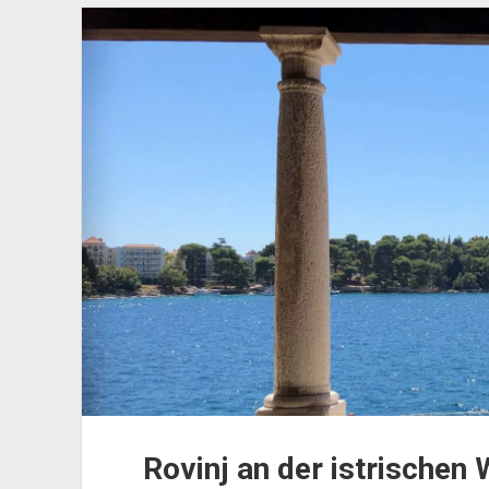
Istriens
in
Kroatien
Rovinj an der istrischen 