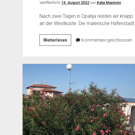
Veröffentlicht
14. August 2022
von
Katja Maximini
.
Nach zwei Tagen in Opatija reisten wir knapp 
an der Westküste. Die malerische Hafenstadt 
Rovinj
Weiterlesen
Kommentare geschlossen.
an
der
istrischen
Westküste
in
Kroatien