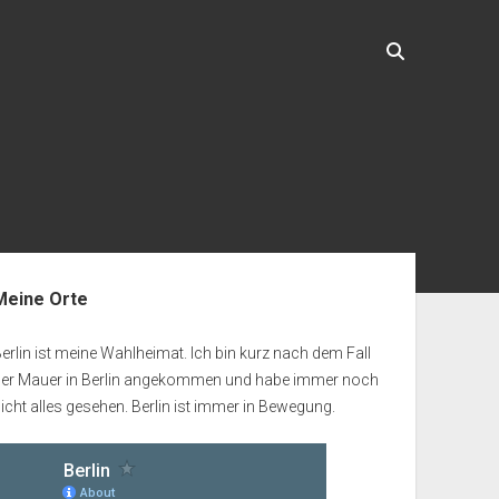
enleiste
Meine Orte
erlin ist meine Wahlheimat. Ich bin kurz nach dem Fall
der Mauer in Berlin angekommen und habe immer noch
icht alles gesehen. Berlin ist immer in Bewegung.