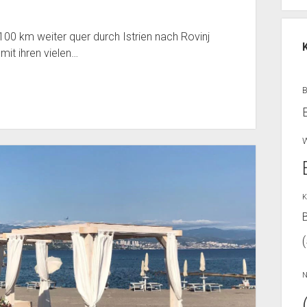
100 km weiter quer durch Istrien nach Rovinj
mit ihren vielen…
W
K
B
N