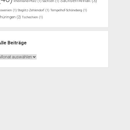
Sachsen-Anhalt
(3)
Rheinland-Pfalz
(1)
Sachsen
(1)
lowenien
(1)
Steglitz-Zehlendorf
(1)
Tempelhof-Schöneberg
(1)
Thüringen
(2)
Tschechien
(1)
Alle Beiträge
lle
eiträge