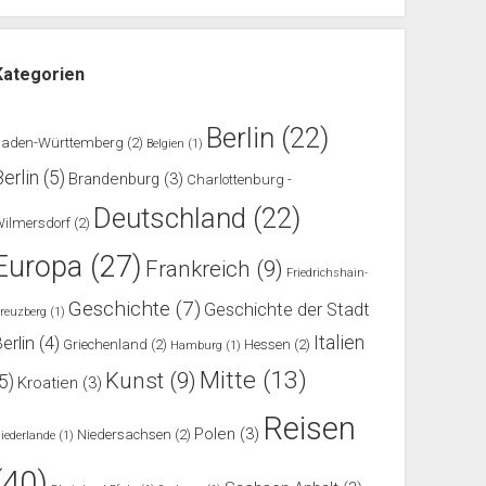
Kategorien
Berlin
(22)
Baden-Württemberg
(2)
Belgien
(1)
Berlin
(5)
Brandenburg
(3)
Charlottenburg -
Deutschland
(22)
ilmersdorf
(2)
Europa
(27)
Frankreich
(9)
Friedrichshain-
Geschichte
(7)
Geschichte der Stadt
reuzberg
(1)
Italien
erlin
(4)
Griechenland
(2)
Hessen
(2)
Hamburg
(1)
Mitte
(13)
Kunst
(9)
(5)
Kroatien
(3)
Reisen
Polen
(3)
Niedersachsen
(2)
iederlande
(1)
(40)