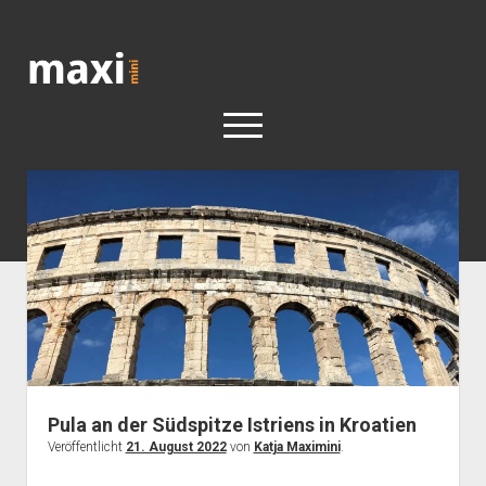
Katja
Maximini
open
menu
< work
Berlin
Reisen
Kunst
open
Geschichte
dropdown
Geschichte der Stadt Berlin
Impressum
menu
Pula an der Südspitze Istriens in Kroatien
Veröffentlicht
21. August 2022
von
Katja Maximini
.