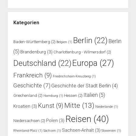
Kategorien
Berlin
(22)
Berlin
Baden-Württemberg
(2)
Belgien
(1)
(5)
Brandenburg
(3)
Charlottenburg - Wilmersdorf
(2)
Europa
(27)
Deutschland
(22)
Frankreich
(9)
Friedrichshain-Kreuzberg
(1)
Geschichte
(7)
Geschichte der Stadt Berlin
(4)
Italien
(5)
Griechenland
(2)
Hessen
(2)
Hamburg
(1)
Mitte
(13)
Kunst
(9)
Kroatien
(3)
Niederlande
(1)
Reisen
(40)
Polen
(3)
Niedersachsen
(2)
Sachsen-Anhalt
(3)
Rheinland-Pfalz
(1)
Sachsen
(1)
Slowenien
(1)