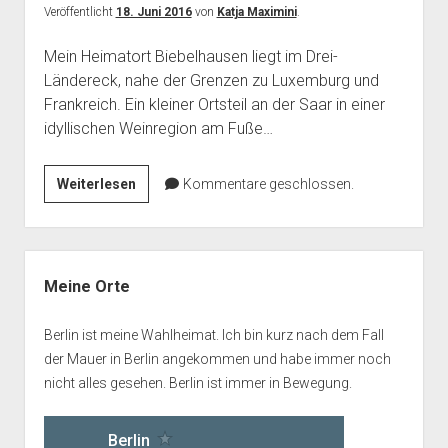
Veröffentlicht
18. Juni 2016
von
Katja Maximini
.
Mein Heimatort Biebelhausen liegt im Drei-
Ländereck, nahe der Grenzen zu Luxemburg und
Frankreich. Ein kleiner Ortsteil an der Saar in einer
idyllischen Weinregion am Fuße…
Biebelhausen
Weiterlesen
Kommentare geschlossen.
an
der
Saar
Seitenleiste
–
Meine Orte
meine
Heimat
Berlin ist meine Wahlheimat. Ich bin kurz nach dem Fall
der Mauer in Berlin angekommen und habe immer noch
nicht alles gesehen. Berlin ist immer in Bewegung.