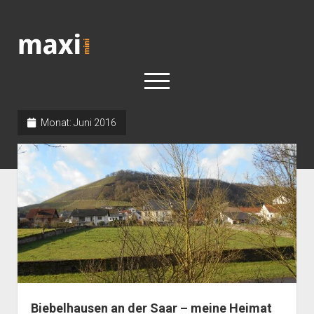
Katja
Maximini
open
menu
Monat:
Juni 2016
< work
Berlin
Reisen
Kunst
open
Geschichte
dropdown
Geschichte der Stadt Berlin
Impressum
menu
Biebelhausen an der Saar – meine Heimat