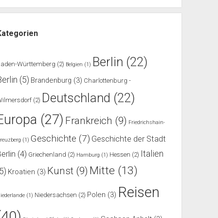
Kategorien
Berlin
(22)
Baden-Württemberg
(2)
Belgien
(1)
Berlin
(5)
Brandenburg
(3)
Charlottenburg -
Deutschland
(22)
ilmersdorf
(2)
Europa
(27)
Frankreich
(9)
Friedrichshain-
Geschichte
(7)
Geschichte der Stadt
reuzberg
(1)
Italien
erlin
(4)
Griechenland
(2)
Hessen
(2)
Hamburg
(1)
Mitte
(13)
Kunst
(9)
(5)
Kroatien
(3)
Reisen
Polen
(3)
Niedersachsen
(2)
iederlande
(1)
(40)