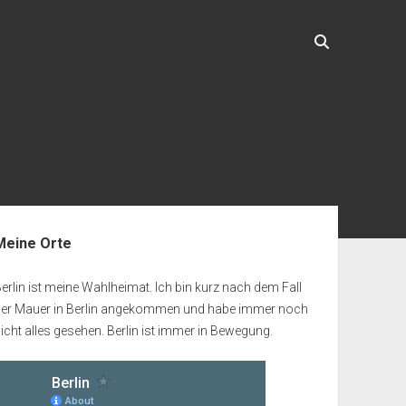
enleiste
Meine Orte
erlin ist meine Wahlheimat. Ich bin kurz nach dem Fall
der Mauer in Berlin angekommen und habe immer noch
icht alles gesehen. Berlin ist immer in Bewegung.