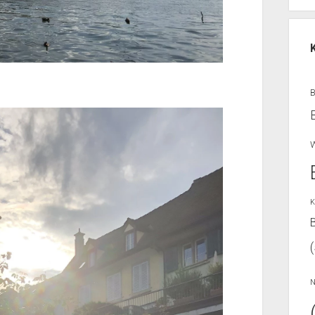
W
K
B
N