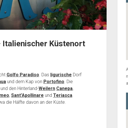
 Italienischer Küstenort
A
cht
Golfo Paradiso
. Das
ligurische
Dorf
m
nua
und dem Kap von
Portofino
. Die
a
und den Hinterland-
Weilern
Canepa
,
omeo
,
Sant’Apollinare
und
Teriasca
.
a die Hälfte davon an der Küste.