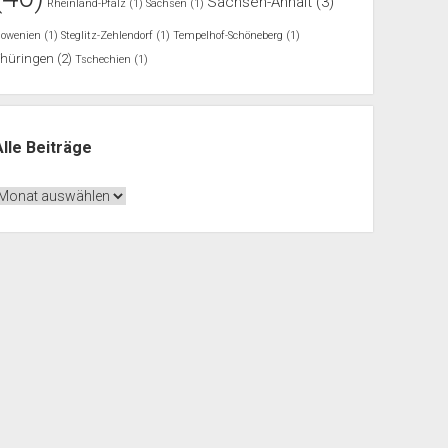
Sachsen-Anhalt
(3)
Rheinland-Pfalz
(1)
Sachsen
(1)
lowenien
(1)
Steglitz-Zehlendorf
(1)
Tempelhof-Schöneberg
(1)
Thüringen
(2)
Tschechien
(1)
Alle Beiträge
lle
eiträge