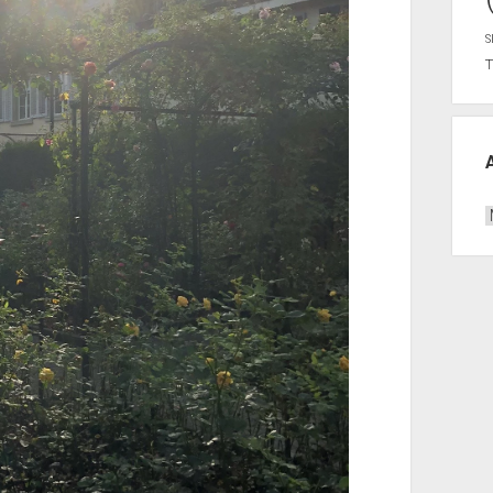
S
A
B