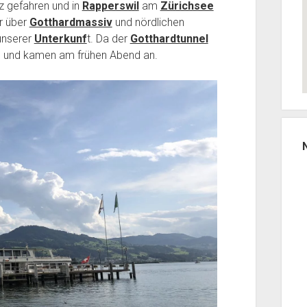
z gefahren und in
Rapperswil
am
Zürichsee
r über
Gotthardmassiv
und nördlichen
 unserer
Unterkunf
t. Da der
Gotthardtunnel
 und kamen am frühen Abend an.