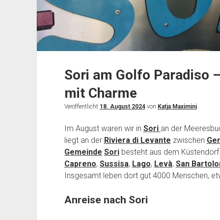
Sori am Golfo Paradiso –
mit Charme
Veröffentlicht
18. August 2024
von
Katja Maximini
.
Im August waren wir in
Sori
an der Meeresbu
liegt an der
Riviera di Levante
zwischen
Ge
Gemeinde
Sori
besteht aus dem Küstendorf 
Capreno
,
Sussisa
,
Lago
,
Levà
,
San Bartol
Insgesamt leben dort gut 4000 Menschen, etw
Anreise nach Sori