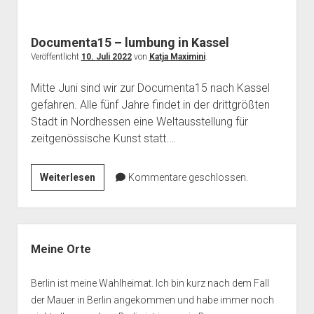
Documenta15 – lumbung in Kassel
Veröffentlicht
10. Juli 2022
von
Katja Maximini
.
Mitte Juni sind wir zur Documenta15 nach Kassel
gefahren. Alle fünf Jahre findet in der drittgrößten
Stadt in Nordhessen eine Weltausstellung für
zeitgenössische Kunst statt.…
Documenta15
Weiterlesen
Kommentare geschlossen.
–
lumbung
in
Seitenleiste
Kassel
Meine Orte
Berlin ist meine Wahlheimat. Ich bin kurz nach dem Fall
der Mauer in Berlin angekommen und habe immer noch