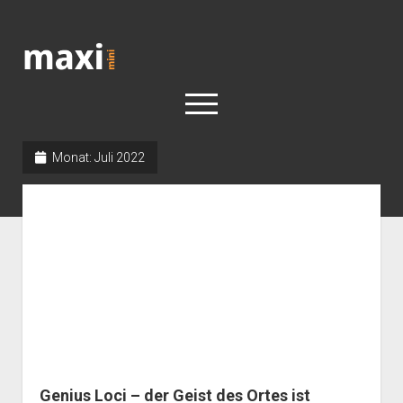
Katja
Maximini
open
menu
Monat:
Juli 2022
< work
Berlin
Reisen
Kunst
open
Geschichte
dropdown
Geschichte der Stadt Berlin
Impressum
menu
Genius Loci – der Geist des Ortes ist