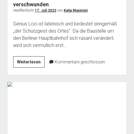
verschwunden
Veröffentlicht
17. Juli 2022
von
Katja Maximini
.
Genius Loci ist lateinisch und bedeutet sinngemäß
„der Schutzgeist des Ortes“. Da die Baustelle um
den Berliner Hauptbahnhof sich rasant verändert,
wird sich vermutlich erst…
Genius
Weiterlesen
Kommentare geschlossen.
Loci
–
der
Geist
des
Ortes
ist
verschwunden