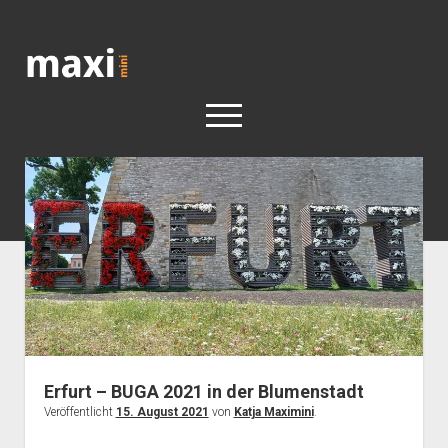
Katja
Maximini
open
menu
< work
Berlin
Reisen
Kunst
open
Geschichte
dropdown
Geschichte der Stadt Berlin
Impressum
menu
Erfurt – BUGA 2021 in der Blumenstadt
Veröffentlicht
15. August 2021
von
Katja Maximini
.