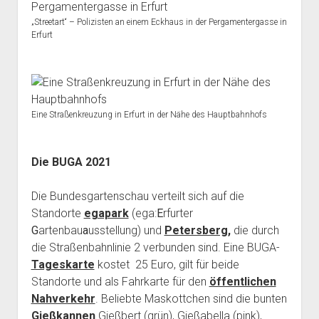
„Streetart“ – Polizisten an einem Eckhaus in der Pergamentergasse in
Erfurt
Eine Straßenkreuzung in Erfurt in der Nähe des Hauptbahnhofs
Die BUGA 2021
Die Bundesgartenschau verteilt sich auf die
Standorte
egapark
(ega:
E
rfurter
G
artenbau
a
usstellung) und
Petersberg,
die durch
die Straßenbahnlinie 2 verbunden sind. Eine BUGA-
Tageskarte
kostet 25 Euro, gilt für beide
Standorte und als Fahrkarte für den
öffentlichen
Nahverkehr
. Beliebte Maskottchen sind die bunten
Gießkannen
Gießbert (grün), Gießabella (pink),