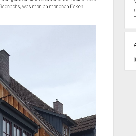
l Eisenachs, was man an manchen Ecken
S
A
B