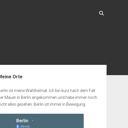
enleiste
Meine Orte
erlin ist meine Wahlheimat. Ich bin kurz nach dem Fall
der Mauer in Berlin angekommen und habe immer noch
icht alles gesehen. Berlin ist immer in Bewegung.