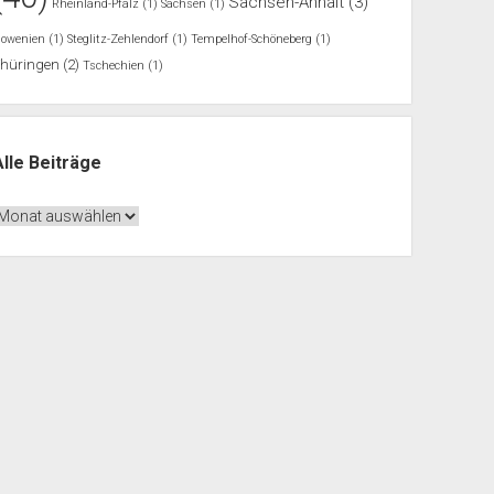
Sachsen-Anhalt
(3)
Rheinland-Pfalz
(1)
Sachsen
(1)
lowenien
(1)
Steglitz-Zehlendorf
(1)
Tempelhof-Schöneberg
(1)
Thüringen
(2)
Tschechien
(1)
Alle Beiträge
lle
eiträge