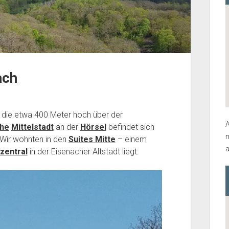
ach
, die etwa 400 Meter hoch über der
A
che
Mittelstadt
an der
Hörsel
befindet sich
m
 Wir wohnten in den
Suites Mitte
– einem
a
zentral
in der Eisenacher Altstadt liegt.