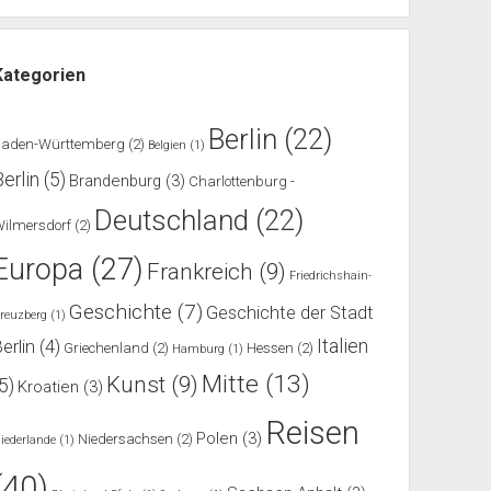
Kategorien
Berlin
(22)
Baden-Württemberg
(2)
Belgien
(1)
Berlin
(5)
Brandenburg
(3)
Charlottenburg -
Deutschland
(22)
ilmersdorf
(2)
Europa
(27)
Frankreich
(9)
Friedrichshain-
Geschichte
(7)
Geschichte der Stadt
reuzberg
(1)
Italien
erlin
(4)
Griechenland
(2)
Hessen
(2)
Hamburg
(1)
Mitte
(13)
Kunst
(9)
(5)
Kroatien
(3)
Reisen
Polen
(3)
Niedersachsen
(2)
iederlande
(1)
(40)