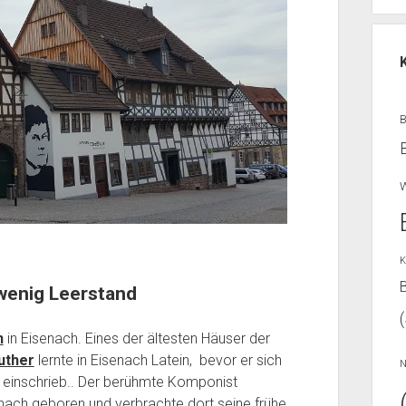
W
K
B
 wenig Leerstand
n
in Eisenach. Eines der ältesten Häuser der
uther
lernte in Eisenach Latein, bevor er sich
N
einschrieb.. Der berühmte Komponist
ach geboren und verbrachte dort seine frühe